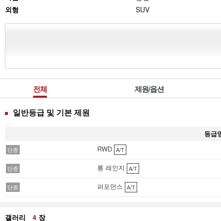
외형
SUV
전체
제원/옵션
일반등급 및 기본 제원
등급
RWD
단종
A/T
롱 레인지
단종
A/T
퍼포먼스
단종
A/T
갤러리
4
장