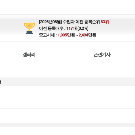
[2026년06월] 수입차 이전 등록순위
83위
이전 등록대수 :
117
대 (0.2%)
중고시세 :
1,905
만원 ~
2,494
만원
갤러리
관련기사
명