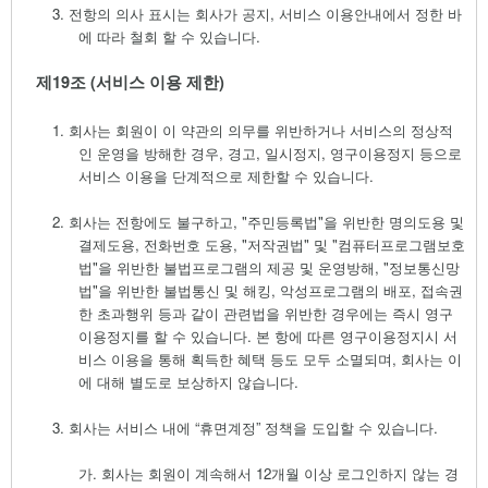
3.
전항의 의사 표시는 회사가 공지
,
서비스 이용안내에서 정한 바
에 따라 철회 할 수 있습니다
.
제
19
조
(
서비스 이용 제한
)
1.
회사는 회원이 이 약관의 의무를 위반하거나 서비스의 정상적
인 운영을 방해한 경우
,
경고
,
일시정지
,
영구이용정지 등으로
서비스 이용을 단계적으로 제한할 수 있습니다
.
2.
회사는 전항에도 불구하고
, "
주민등록법
"
을 위반한 명의도용 및
결제도용
,
전화번호 도용
, "
저작권법
"
및
"
컴퓨터프로그램보호
법
"
을 위반한 불법프로그램의 제공 및 운영방해
, "
정보통신망
법
"
을 위반한 불법통신 및 해킹
,
악성프로그램의 배포
,
접속권
한 초과행위 등과 같이 관련법을 위반한 경우에는 즉시 영구
이용정지를 할 수 있습니다
.
본 항에 따른 영구이용정지시 서
비스 이용을 통해 획득한 혜택 등도 모두 소멸되며
,
회사는 이
에 대해 별도로 보상하지 않습니다
.
3.
회사는 서비스 내에
“
휴면계정
”
정책을 도입할 수 있습니다
.
가.
회사는 회원이 계속해서
12
개월 이상 로그인하지 않는 경