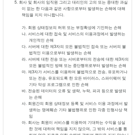
5.
회사 및 회사의 임직원 그리고 대리인의 고의 또는 중대한 과실
이 없는 한 다음과 같은 사항으로부터 발생하는 손해에 대해
책임을 지지 아니합니다
.
가.
회원 상태정보의 허위 또는 부정확성에 기인하는 손해
나.
서비스에 대한 접속 및 서비스의 이용과정에서 발생하는
개인적인 손해
다.
서버에 대한 제
3
자의 모든 불법적인 접속 또는 서버의 불
법적인 이용으로부터 발생하는 손해
라.
서버에 대한 전송 또는 서버로부터의 전송에 대한 제
3
자의
모든 불법적인 방해 또는 중단행위로부터 발생하는 손해
마.
제
3
자가 서비스를 이용하여 불법적으로 전송
,
유포하거나
또는 전송
,
유포되도록 한 모든 바이러스
,
스파이웨어 및
기타 악성 프로그램으로 인한 손해
바.
전송된 데이터의 오류 및 생략
,
누락
,
파괴 등으로 발생되
는 손해
사.
회원간의 회원 상태정보 등록 및 서비스 이용 과정에서 발
생하는 명예훼손 기타 불법행위로 인한 각종 민형사상 책
임
아.
회사는 회원이 서비스를 이용하여 기대하는 수익을 상실
한 것에 대하여 책임을 지지 않으며
,
그 밖의 서비스를 통
하여 얻은 자료로 인한 손해에 관하여 책임을 지지 않습니