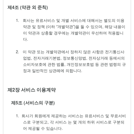
제
4
조
(
약관 외 준칙
)
1.
회사는 유료서비스 및 개별 서비스에 대해서는 별도의 이용
약관 및 정책
(
이하
“
개별약관
”)
을 둘 수 있으며
,
해당 내용이
이 약관과 상충할 경우에는 개별약관이 우선하여 적용됩니
다
.
2.
이 약관 또는 개별약관에서 정하지 않은 사항은 전기통신사
업법
,
전자거래기본법
,
정보통신망법
,
전자상거래 등에서의
소비자보호에 관한 법률
,
개인정보보호법 등 관련 법령의 규
정과 일반적인 상관례에 의합니다
.
제
2
장 서비스 이용계약
제
5
조
(
서비스의 구분
)
1.
회사가 회원에게 제공하는 서비스는 유료서비스 및 무료서비
스로 구분되고
,
각 서비스 는 몇 개의 하위 서비스로 구분되
어 제공될 수 있습니다
.