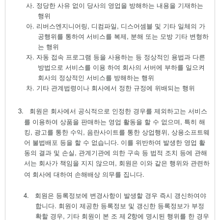
사.
정당한 사유 없이 당사의 영업을 방해하는 내용을 기재하는
행위
아.
리버스엔지니어링
,
디컴파일
,
디스어셈블 및 기타 일체의 가
공행위를 통하여 서비스를 복제
,
분해 또는 모방 기타 변형하
는 행위
자.
자동 접속 프로그램 등을 사용하는 등 정상적인 용법과 다른
방법으로 서비스를 이용 하여 회사의 서버에 부하를 일으켜
회사의 정상적인 서비스를 방해하는 행위
차.
기타 관계법령이나 회사에서 정한 규정에 위배되는 행위
3.
회원은 회사에서 공식적으로 인정한 경우를 제외하고는 서비스
를 이용하여 상품을 판매하는 영업 활동을 할 수 없으며
,
특히 해
킹
,
광고를 통한 수익
,
음란사이트를 통한 상업행위
,
상용소프트웨
어 불법배포 등을 할 수 없습니다
.
이를 위반하여 발생한 영업 활
동의 결과 및 손실
,
관계기관에 의한 구속 등 법적 조치 등에 관해
서는 회사가 책임을 지지 않으며
,
회원은 이와 같은 행위와 관련하
여 회사에 대하여 손해배상 의무를 집니다
.
4.
회원은 등록정보에 변경사항이 발생할 경우 즉시 갱신하여야
합니다
.
회원이 제공한 등록정보 및 갱신한 등록정보가 부정
확할 경우
,
기타 회원이 본 조 제
2
항에 명시된 행위를 한 경우