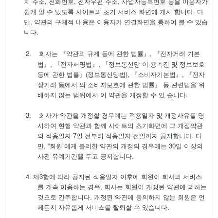
지 주소
,
전화번호
,
전자우편 주소
,
사업자등록번호 등을 이용자가
쉽게 알 수 있도록 사이트의 초기 서비스 화면에 게시 합니다
.
다
만
,
약관의 구체적 내용은 이용자가 연결화면을 통하여 볼 수 있습
니다.
2.
회사는 『약관의 규제 등에 관한 법률』
,
『전자거래 기본
법』
,
『전자서명법』
,
『정보통신망 이 용촉진 및 정보보호
등에 관한 법률』
(
정보통신망법
),
『소비자기본법』
,
『전자
상거래 등에서 의 소비자보호에 관한 법률』 등 관련법을 위
배하지 않는 범위에서 이 약관을 개정할 수 있 습니다
.
3.
회사가 약관을 개정할 경우에는 적용일자 및 개정사유를 명
시하여 현행 약관과 함께 사이트의 초기화면에 그 개정약관
의 적용일자
7
일 전부터 적용일자 전일까지 공지합니다
.
다
만
, “
회원
”
에게 불리한 약관의 개정의 경우에는
30
일 이상의
사전 유예기간을 두고 공지합니다
.
4.
제
3
항에 따라 공지된 적용일자 이후에 회원이 회사의 서비스
를 계속 이용하는 경우
,
회사는 회원이 개정된 약관에 의하는
것으로 간주합니다
.
개정된 약관에 동의하지 않는 회원은 언
제든지 자유롭게 서비스를 탈퇴할 수 있습니다
.