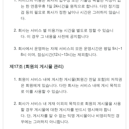
는 한 연중무휴
1
일
24
시간을 원칙으로 합니다
.
다만 정기점
검 등의 필요로 회사가 정한 날이나 시간은 그러하지 않습니
다
.
2.
회사는 서비스 별 이용가능 시간을 별도로 정할 수 있습니
다
.
이 경우 그 내용을 사전에 공지합니다
3.
회사에서 운영하는 자체 서비스의 모든 운영시간은 평일
9
시
~1
8
시 이며
,
점심시간
(12
시
~13
시
)
는 제외합니다
.
제
17
조
(
회원의 게시물 관리
)
1.
회원이 서비스 내에 게시한 게시물
(
회원간 전달 포함
)
의 저작권
은 회원에게 있습니다
.
다만 회사는 서비스 내에 게시 목적으
로 이를 사용할 수 있습니다
.
2.
회사가 서비스 내 게재 이외의 목적으로 회원의 게시물을 사용
할 경우 게시물에 대한 게시자를 반드시 명시해야 합니
다
.
단
,
게시자를 알 수 없는 익명 게시물이나 비영리적인 경
우에는 그러하지 아니합니다
.