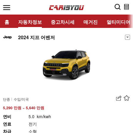
홈
자동차정보
중고차시세
매거진
멀티미디어
2024 지프 어벤저
단종
수입/미국
5,290 만원 ~ 5,640 만원
연비
5.0 km/kwh
연료
전기
차급
소형