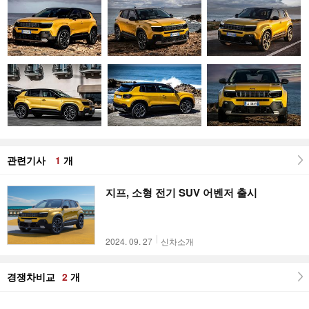
관련기사
1
개
지프, 소형 전기 SUV 어벤저 출시
2024. 09. 27
신차소개
경쟁차비교
2
개