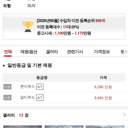
외형
SUV
[2026년06월] 수입차 이전 등록순위
956위
이전 등록대수 :
11
대 (0%)
중고시세 :
1,100
만원 ~
1,173
만원
전체
제원/옵션
갤러리
관련기사
가격정보
토크
일반등급 및 기본 제원
등급명
가격
론지튜드
5,290 만원
단종
A/T
알티튜드
5,640 만원
단종
A/T
갤러리
12
장