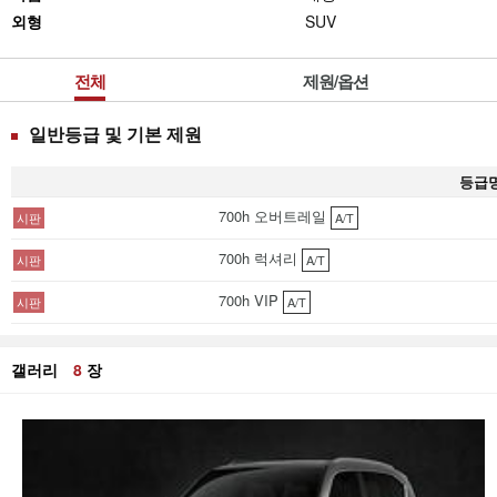
외형
SUV
전체
제원/옵션
일반등급 및 기본 제원
등급
700h 오버트레일
시판
A/T
700h 럭셔리
시판
A/T
700h VIP
시판
A/T
갤러리
8
장