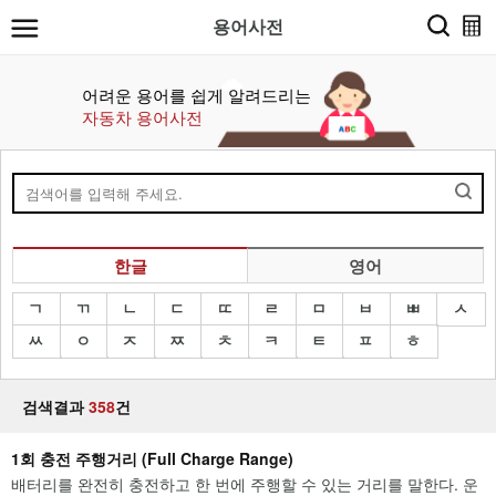
용어사전
어려운 용어를 쉽게 알려드리는
자동차 용어사전
한글
영어
ㄱ
ㄲ
ㄴ
ㄷ
ㄸ
ㄹ
ㅁ
ㅂ
ㅃ
ㅅ
ㅆ
ㅇ
ㅈ
ㅉ
ㅊ
ㅋ
ㅌ
ㅍ
ㅎ
검색결과
358
건
1회 충전 주행거리 (Full Charge Range)
배터리를 완전히 충전하고 한 번에 주행할 수 있는 거리를 말한다. 운