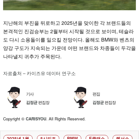
지난해의 부진을 뒤로하고 2025년을 맞이한 각 브랜드들의
본격적인 진검승부는 2월부터 시작될 것으로 보이며, 테슬라
도 다시 소용돌이를 일으킬 전망이다. 올해도 BMW와 벤츠의
양강 구도가 지속되는 가운데 어떤 브랜드와 차종들이 두각을
나타낼지 귀추가 주목된다.
자료출처 – 카이즈유 데이터 연구소
기사
편집
김정균
편집장
김정균
편집장
Copyright ©
CARISYOU
. All Rights Reserved.
2025년 1월
5시리즈
BMW
E클래스
렉서스